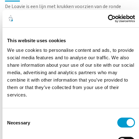
De Loavie is een lijn met krukken voorzien van de ronde
zitting. De zitting heeft het zogenaamde drop-model en
loopt af…
Lees meer
Breed assortiment behandel- en onderzoekstafels
This website uses cookies
Service, onderdelen en ondersteuning op lange termijn
Ontwikkeld en geproduceerd in Nederland
We use cookies to personalise content and ads, to provide
Robuuste kwaliteit voor intensief dagelijks gebruik
social media features and to analyse our traffic. We also
Duurzame materialen en lange levensduur
share information about your use of our site with our social
media, advertising and analytics partners who may
Stel een vraag
combine it with other information that you’ve provided to
them or that they’ve collected from your use of their
Kies een model
services.
Hoogte
Kies een kleur
Consent
Kies een optie
Necessary
Selection
OFFERTE AANVRAGEN