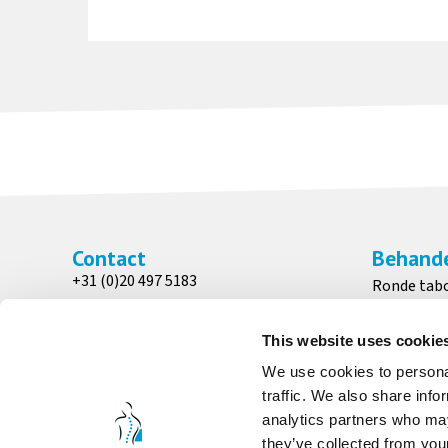
Contact
Behande
+31 (0)20 497 5183
Ronde tab
info@medicalchairs.nl
Patiënten 
Adres
Zadelkruk
This website uses cookie
Wesseling Medical Chairs
Bedstoele
We use cookies to personal
Venenweg 31
traffic. We also share info
1161 AK, Zwanenburg
analytics partners who may
they’ve collected from your