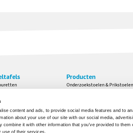
ltafels
Producten
ouretten
Onderzoekstoelen & Prikstoele
Transport
Volgkrukken
ken
Werkstoelen
s
n
Zadelkrukken
ise content and ads, to provide social media features and to an
rmation about your use of our site with our social media, advertis
 combine it with other information that you’ve provided to them o
 use of their services.