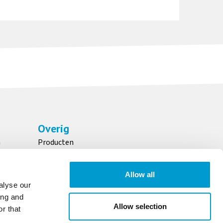
Overig
n
Producten
Over ons
Maatschappelijk verantwoord ondernemen
Allow all
Downloads
alyse our
ing and
Allow selection
r that
OFFERTE AANVRAGEN