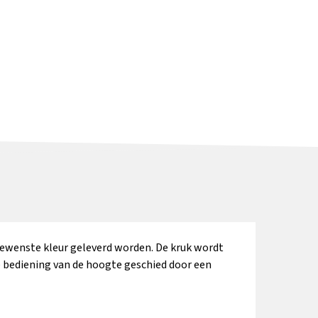
nformatie
Meer informatie
Meer informatie
lopende
n Ø65mm
-center
nformatie
e gewenste kleur geleverd worden. De kruk wordt
 bediening van de hoogte geschied door een