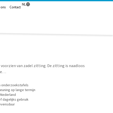
NL
 ons
Contact
 voorzien van zadel zitting. De zitting is naadloos
ere…
n onderzoekstafels
euning op lange termijn
 Nederland
f dagelijks gebruik
levensduur