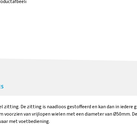
Meer informatie
Meer i
Onbelast
Vrij
geremde wielen
wiele
Ø65cm
open
ES
Meer informatie
Meer i
el zitting. De zitting is naadloos gestoffeerd en kan dan in ieder
cm voorzien van vrijlopen wielen met een diameter van Ø50mm. De
vaar met voetbediening.