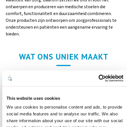
ontwerpen en produceren van medische stoelen die
comfort, functionaliteit en duurzaamheid combineren.
Onze producten zijn ontworpen om zorgprofessionals te
ondersteunen en patiënten een aangename ervaring te
bieden.
WAT ONS UNIEK MAAKT
Innovatie en Maatwerk:
Elk product is het resultaat van
gedetailleerde research en klantgerichte innovatie. We
bieden oplossingen op maat die aansluiten bij de specifieke
This website uses cookies
behoeften van onze klanten.
We use cookies to personalise content and ads, to provide
social media features and to analyse our traffic. We also
Kwaliteit en Duurzaamheid:
Onze medische stoelen
share information about your use of our site with our social
worden vervaardigd met hoogwaardige materialen en