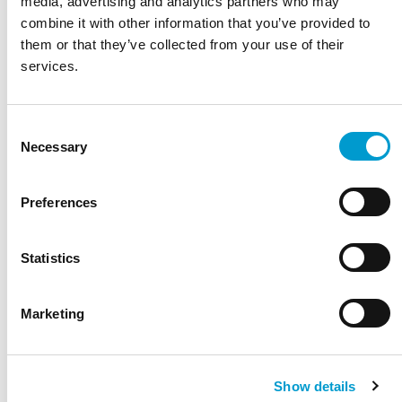
media, advertising and analytics partners who may
voldoen aan de strengste normen binnen de zorgsector.
combine it with other information that you’ve provided to
Gebruikersgericht Design:
Zowel de patiënt als de
them or that they’ve collected from your use of their
zorgverlener staat centraal in ons ontwerp. Wij begrijpen
services.
dat ergonomie en gebruiksgemak essentieel zijn
Consent
Necessary
Selection
Preferences
Statistics
Marketing
Show details