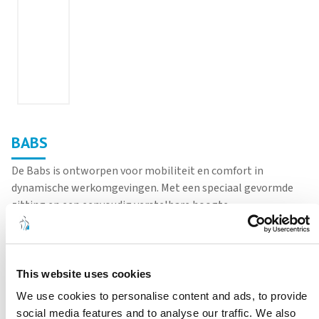
BABS
De Babs is ontworpen voor mobiliteit en comfort in
dynamische werkomgevingen. Met een speciaal gevormde
zitting en een eenvoudig verstelbare hoogte…
Lees meer
Breed assortiment behandel- en onderzoekstafels
Service, onderdelen en ondersteuning op lange termijn
Ontwikkeld en geproduceerd in Nederland
This website uses cookies
Robuuste kwaliteit voor intensief dagelijks gebruik
We use cookies to personalise content and ads, to provide
Duurzame materialen en lange levensduur
social media features and to analyse our traffic. We also