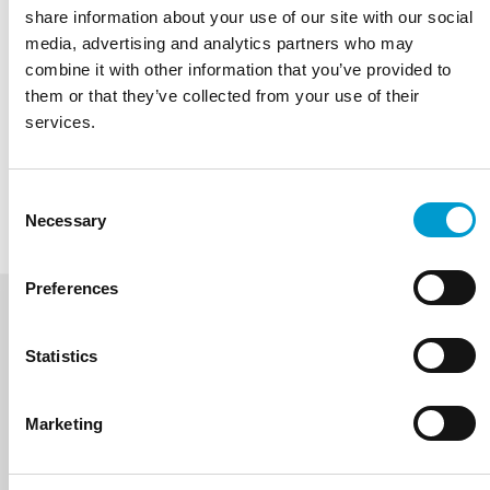
share information about your use of our site with our social
Stel een vraag
media, advertising and analytics partners who may
combine it with other information that you’ve provided to
Kies een model
them or that they’ve collected from your use of their
Hoogte
services.
Kies een kleur
OFFERTE AANVRAGEN
Consent
Necessary
Selection
Preferences
Statistics
BESCHRIJVING
GALERIJ
SPECIFICATIES
Marketing
De Babs is ontworpen voor mobiliteit en comfort
in dynamische werkomgevingen. Met een speciaal