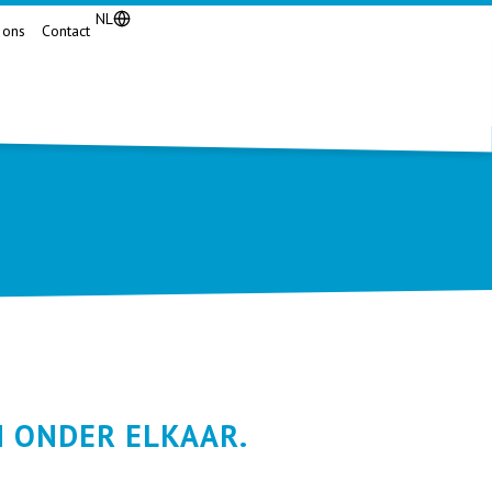
NL
 ons
Contact
N ONDER ELKAAR.