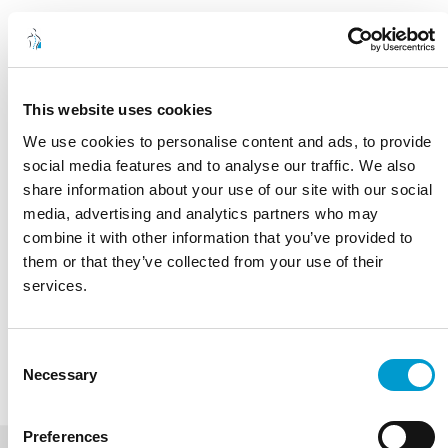
ARMSTEUNEN MET EXTRA
KANTELVERSTELLING
Armsteun met extra kantelverstelling (alleen beschikbaar in
This website uses cookies
combinatie met artikel 57-10-16-OPT) (prijs per paar)
We use cookies to personalise content and ads, to provide
Lees meer
social media features and to analyse our traffic. We also
Breed assortiment behandel- en onderzoekstafels
share information about your use of our site with our social
Service, onderdelen en ondersteuning op lange termijn
Ontwikkeld en geproduceerd in Nederland
media, advertising and analytics partners who may
Robuuste kwaliteit voor intensief dagelijks gebruik
combine it with other information that you’ve provided to
Duurzame materialen en lange levensduur
them or that they’ve collected from your use of their
services.
Stel een vraag
OFFERTE AANVRAGEN
Consent
Necessary
Selection
Preferences