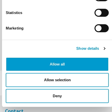
Statistics
BESCHRIJVING
GALERIJ
SPECIFICATIES
Marketing
Armsteun met extra kantelverstelling (alleen
beschikbaar in combinatie met artikel 57-10-16-
OPT) (prijs per paar)
Show details
Allow all
Allow selection
Deny
Contact