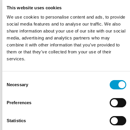
FINN PU
This website uses cookies
De Finn PU is ontworpen voor een comfortabele en
We use cookies to personalise content and ads, to provide
ergonomische zithouding. Dankzij de stevige zwarte PU
social media features and to analyse our traffic. We also
zitting biedt deze kruk optimale…
share information about your use of our site with our social
media, advertising and analytics partners who may
Lees meer
Breed assortiment behandel- en onderzoekstafels
combine it with other information that you’ve provided to
Service, onderdelen en ondersteuning op lange termijn
them or that they’ve collected from your use of their
Ontwikkeld en geproduceerd in Nederland
services.
Robuuste kwaliteit voor intensief dagelijks gebruik
Duurzame materialen en lange levensduur
Consent
Stel een vraag
Necessary
Selection
Kies een model
Preferences
Hoogte
Kies een kleur
Statistics
Kies een optie