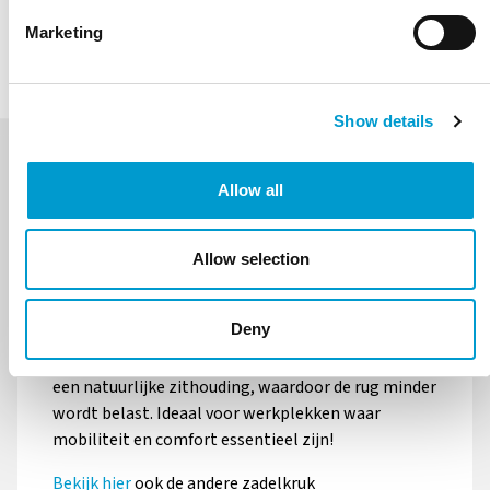
OFFERTE AANVRAGEN
Marketing
Voetenring
Voetbediening
Meer informatie
Meer informatie
Show details
Balance
Onbelast geremde wielen
Ø50mm
Allow all
BESCHRIJVING
GALERIJ
SPECIFICATIES
Meer informatie
Meer informatie
Allow selection
De Finn PU is ontworpen voor een comfortabele en
ergonomische zithouding. Dankzij de stevige
Onbelast geremde wielen
Vrijlopende wielen Ø65mm
Deny
zwarte PU zitting biedt deze kruk optimale
Ø65cm
open-center
ondersteuning. De ergonomische vorm zorgt voor
een natuurlijke zithouding, waardoor de rug minder
Meer informatie
Meer informatie
wordt belast. Ideaal voor werkplekken waar
mobiliteit en comfort essentieel zijn!
Bekijk hier
ook de andere zadelkruk