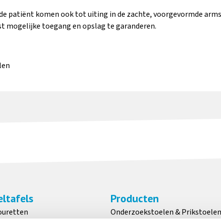
 de patiënt komen ook tot uiting in de zachte, voorgevormde ar
Afzonderlijk
geremde wielen Ø
t mogelijke toegang en opslag te garanderen.
10
Meer informatie
Me
len
Gestoffeerde wig
2-laag
tussen zitting en
extr
rugleuning
Meer informatie
Me
Transparante,
wasbare
besc
beschermhoes
lag
ltafels
Producten
voor voetgedeelte
ouretten
Onderzoekstoelen & Prikstoele