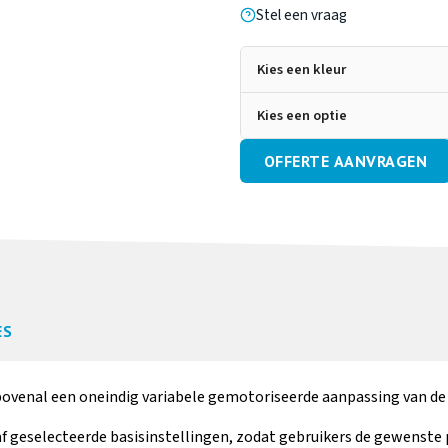
Stel een vraag
Kies een kleur
Kies een optie
OFFERTE AANVRAGEN
Wigvormige
Lag
schuimarmsteunen
a
Meer informatie
Me
Armsteunen met
Z
ES
extra
beve
kantelverstelling
bovenal een oneindig variabele gemotoriseerde aanpassing van de 
Meer informatie
Me
f geselecteerde basisinstellingen, zodat gebruikers de gewenste p