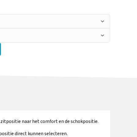
e wigvormige
Geschuimde
Armsteun
geschuimde
armleuningen
neerklapbaar
rmleuningen
er informatie
Meer informatie
Meer informatie
ijsteun voor
Handmatig
Gestoffeerde
stiging aan de
verstelbare
voetsteuninleg in
armleuning
voetensteun
kleur van de tafel
zitpositie naar het comfort en de schokpositie.
er informatie
Meer informatie
Meer informatie
ositie direct kunnen selecteren.