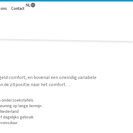
NL
 ons
Contact
geld comfort, en bovenal een oneindig variabele
n de zitpositie naar het comfort…
n onderzoekstafels
euning op lange termijn
 Nederland
f dagelijks gebruik
levensduur