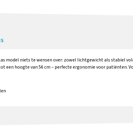
ES
Transparante,
wasbare
eklas model niets te wensen over: zowel lichtgewicht als stabiel v
beschermhoes voor
tot een hoogte van 56 cm – perfecte ergonomie voor patiënten. Vo
voetgedeelte
Meer informatie
len