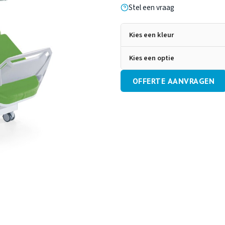
Stel een vraag
Kies een kleur
Kies een optie
OFFERTE AANVRAGEN
Wigvormige
La
schuimarmsteunen
Meer informatie