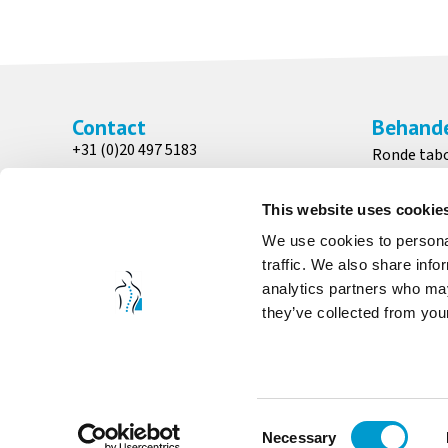
Contact
Behande
+31 (0)20 497 5183
Ronde tab
info@medicalchairs.nl
Patiënten 
Adres
Zadelkruk
This website uses cookie
Wesseling Medical Chairs
Bedstoele
We use cookies to personal
Venenweg 31
traffic. We also share info
1161 AK, Zwanenburg
analytics partners who may
they’ve collected from your
3 BEDRIJVEN, 1 FAMILIE
Consent
Necessary