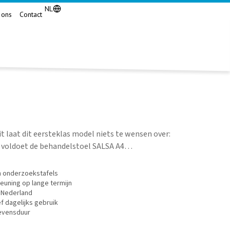
NL
 ons
Contact
it laat dit eersteklas model niets te wensen over:
l voldoet de behandelstoel SALSA A4…
n onderzoekstafels
euning op lange termijn
 Nederland
f dagelijks gebruik
levensduur