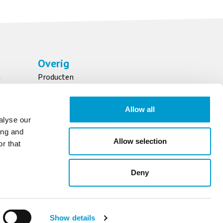
Gestoffeerde
Handschakelaarhouder
Geschuimde
wig tussen
voor geschuimde
armleuningen
zitting en
armsteunen
rugleuning
Overig
n
Producten
Meer informatie
Meer informatie
Meer informatie
Over ons
Maatschappelijk verantwoord ondernemen
Allow all
Downloads
alyse our
ing and
Allow selection
r that
OFFERTE AANVRAGEN
Deny
Afzonderlijk
Lendensteun
Papierrolhouder
eremde wielen
Salsa/Flex
Ø 10
Show details