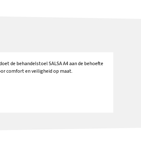
Transparante,
Transparante, wasbare
Drukverlagend gel-
wasbare
beschermhoes voor
zitkussen
oldoet de behandelstoel SALSA A4 aan de behoefte
beschermhoes
geschuimde
or comfort en veiligheid op maat.
voor de
armleuningen
voetensteun
Meer informatie
Meer informatie
Meer informatie