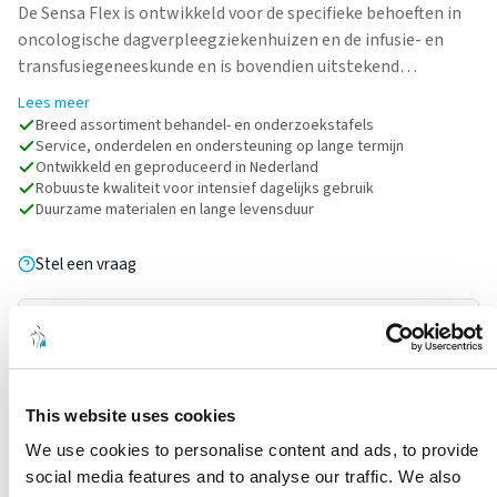
De Sensa Flex is ontwikkeld voor de specifieke behoeften in
oncologische dagverpleegziekenhuizen en de infusie- en
transfusiegeneeskunde en is bovendien uitstekend…
Lees meer
Breed assortiment behandel- en onderzoekstafels
Service, onderdelen en ondersteuning op lange termijn
Ontwikkeld en geproduceerd in Nederland
Robuuste kwaliteit voor intensief dagelijks gebruik
Duurzame materialen en lange levensduur
Stel een vraag
Kies een kleur
Kies een optie
This website uses cookies
OFFERTE AANVRAGEN
Set grijze armsteunen foam
Wigvormige
We use cookies to personalise content and ads, to provide
schuimarmsteunen
social media features and to analyse our traffic. We also