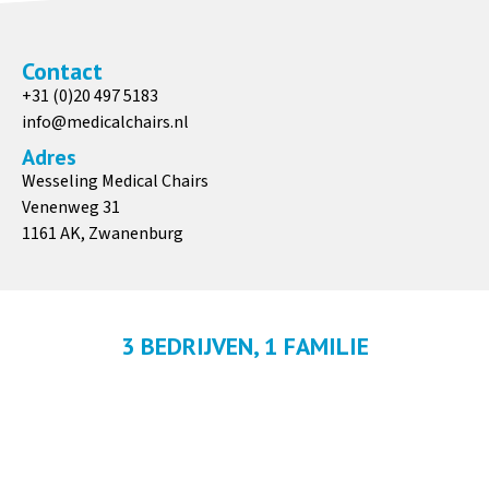
Transparante, wasbare
Transparante, wasbare
beschermhoes voor
beschermhoes voor
Contact
voetgedeelte
geschuimde armleuningen
+31 (0)20 497 5183
info@medicalchairs.nl
Meer informatie
Meer informatie
Adres
Wesseling Medical Chairs
Venenweg 31
Jersey stretch hoes voor
Jersey stretch hoes voor
1161 AK, Zwanenburg
bekleding (wasbaar)
geschuimde armleuningen
Meer informatie
Meer informatie
3 BEDRIJVEN, 1 FAMILIE
Jersey stretch hoes voor
Jersey stretch hoes voor
nekrol (wasbaar)
relaxkussen (wasbaar)
Meer informatie
Meer informatie