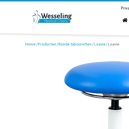
Priv
Home
/
Producten
/
Ronde tabouretten
/
Loavie
/
Loavie