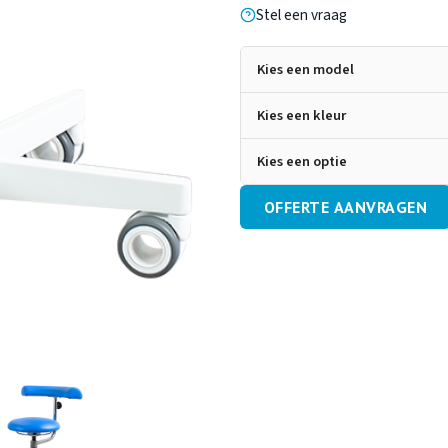
Stel een vraag
Kies een model
Hoogte
Kies een kleur
Kies een optie
OFFERTE AANVRAGEN
Voetenring
Voetb
Meer informatie
Meer i
Onbelast
Vrij
geremde wielen
wiele
Ø65cm
open