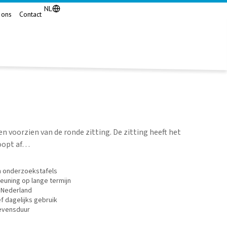
NL
 ons
Contact
en voorzien van de ronde zitting. De zitting heeft het
oopt af…
n onderzoekstafels
euning op lange termijn
 Nederland
f dagelijks gebruik
levensduur