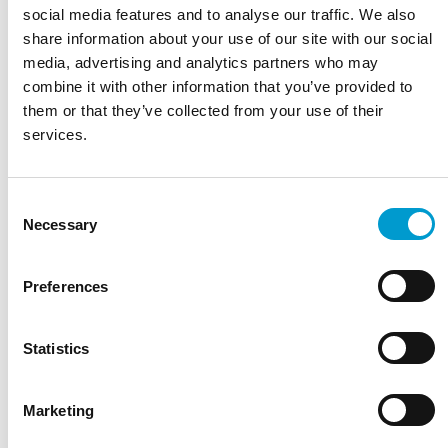
LOAVIE
social media features and to analyse our traffic. We also
share information about your use of our site with our social
De Loavie is een lijn met krukken voorzien van de ronde
media, advertising and analytics partners who may
zitting. De zitting heeft het zogenaamde drop-model en
combine it with other information that you’ve provided to
loopt af…
them or that they’ve collected from your use of their
Lees meer
services.
Breed assortiment behandel- en onderzoekstafels
Service, onderdelen en ondersteuning op lange termijn
Ontwikkeld en geproduceerd in Nederland
Consent
Robuuste kwaliteit voor intensief dagelijks gebruik
Duurzame materialen en lange levensduur
Necessary
Selection
Stel een vraag
Preferences
Kies een model
Statistics
Hoogte
Kies een kleur
Marketing
Kies een optie