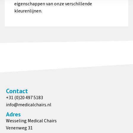
eigenschappen van onze verschillende
Nekkussen
DIN-rail
kleurenlijnen.
Meer informatie
Meer informatie
Railklem, draaibaar
Lange beensteun
Contact
+31 (0)20 497 5183
Meer informatie
Meer informatie
info@medicalchairs.nl
Adres
Wesseling Medical Chairs
Venenweg 31