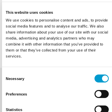
Stel een vraag
This website uses cookies
We use cookies to personalise content and ads, to provide
Kies een kleur
social media features and to analyse our traffic. We also
share information about your use of our site with our social
Kies een optie
media, advertising and analytics partners who may
combine it with other information that you’ve provided to
OFFERTE AANVRAGEN
them or that they’ve collected from your use of their
services.
Consent
Necessary
Selection
Centraal geremde wielen
Set verstelbare armsteunen
BESCHRIJVING
GALERIJ
SPECIFICATIES
voor
Preferences
Meer informatie
Meer informatie
Deze 3-delige variant is elektrische in hoogte
Statistics
verstelbaar door middel van een handschakelaar.