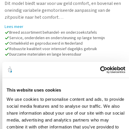
Dit model biedt waar voor uw geld comfort, en bovenal een
oneindig variabele gemotoriseerde aanpassing van de
zitpositie naar het comfort…
Lees meer
Breed assortiment behandel- en onderzoekstafels
Service, onderdelen en ondersteuning op lange termijn
Ontwikkeld en geproduceerd in Nederland
Robuuste kwaliteit voor intensief dagelijks gebruik
Duurzame materialen en lange levensduur
Stel een vraag
Kies een kleur
This website uses cookies
Kies een optie
We use cookies to personalise content and ads, to provide
social media features and to analyse our traffic. We also
OFFERTE AANVRAGEN
share information about your use of our site with our social
Wigvormige
Lage wigvormige
schuimarmsteunen
geschuimde armleuningen
media, advertising and analytics partners who may
combine it with other information that you’ve provided to